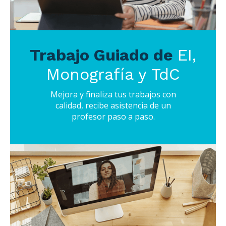
Trabajo Guiado de
EI,
Monografía y TdC
Mejora y finaliza tus trabajos con
calidad, recibe asistencia de un
profesor paso a paso.